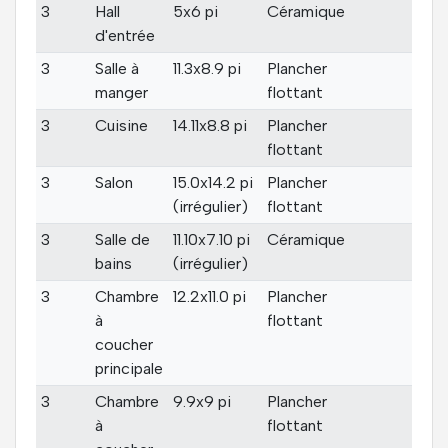
3
Hall
5x6 pi
Céramique
d'entrée
3
Salle à
11.3x8.9 pi
Plancher
manger
flottant
3
Cuisine
14.11x8.8 pi
Plancher
flottant
3
Salon
15.0x14.2 pi
Plancher
(irrégulier)
flottant
3
Salle de
11.10x7.10 pi
Céramique
bains
(irrégulier)
3
Chambre
12.2x11.0 pi
Plancher
à
flottant
coucher
principale
3
Chambre
9.9x9 pi
Plancher
à
flottant