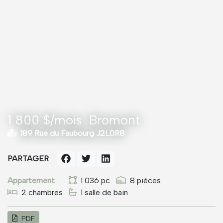
1 800 $/mois
Bromont
189 Rue du Faubourg J2L0R8
PARTAGER
Appartement
1 036 pc
8 pièces
2 chambres
1 salle de bain
PDF