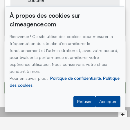
coucher
3
Salle de
6.2x5.6 pi
Plancher
À propos des cookies sur
lavage
flottant
cimeagence.com
Voir l'inscription originale
Bienvenue ! Ce site utilise des cookies pour mesurer la
fréquentation du site afin d'en améliorer le
Référence :
#13058493
fonctionnement et l'administration et, avec votre accord,
pour évaluer la performance et améliorer votre
expérience utilisateur. Nous conservons votre choix
pendant 6 mois.
(450) 534-3336
Pour en savoir plus :
Politique de confidentialité.
Politique
des cookies.
Écrivez-nous un courriel
Refuser
Accepter