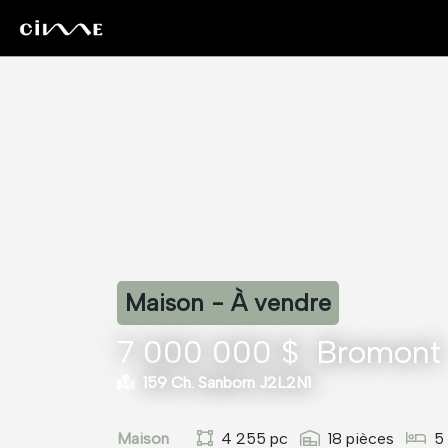
Maison - À vendre
7 000 000 $
Bromont
159 Ch. Sanborn J2L2N1
Maison
4 255 pc
18 pièces
5