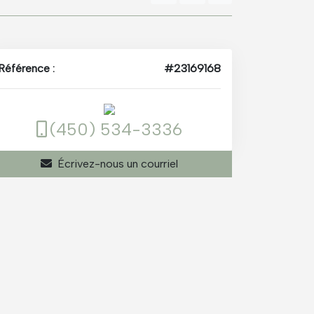
Référence :
#23169168
(450) 534-3336
Écrivez-nous un courriel