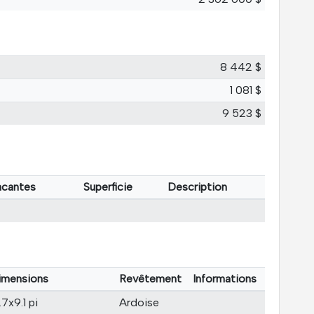
8 442 $
1 081 $
9 523 $
acantes
Superficie
Description
imensions
Revêtement
Informations
.7x9.1 pi
Ardoise