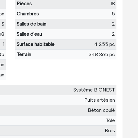
Pièces
18
on
Chambres
5
 $
Salles de bain
2
68
Salles d'eau
2
1
Surface habitable
4 255 pc
05
Terrain
348 365 pc
an
 an
Système BIONEST
Puits artésien
Béton coulé
Tôle
Bois