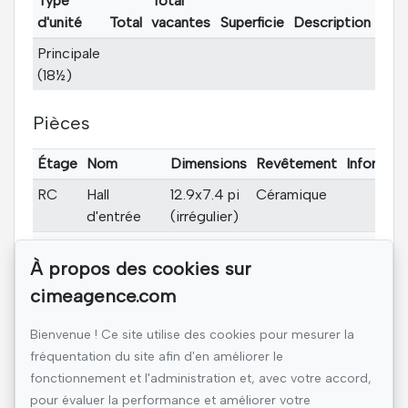
Type
Total
d'unité
Total
vacantes
Superficie
Description
Principale
(18½)
Pièces
Étage
Nom
Dimensions
Revêtement
Informat
RC
Hall
12.9x7.4 pi
Céramique
d'entrée
(irrégulier)
RC
Salle d'eau
8.9x6.5 pi
Céramique
À propos des cookies sur
RC
Cuisine
14.1x13.1 pi
Céramique
cimeagence.com
RC
Salon
19.2x16.8 pi
Bois
(irrégulier)
Bienvenue ! Ce site utilise des cookies pour mesurer la
fréquentation du site afin d'en améliorer le
RC
Salle à
18.3x8.9 pi
Bois
fonctionnement et l'administration et, avec votre accord,
manger
(irrégulier)
pour évaluer la performance et améliorer votre