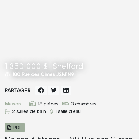
1 350 000 $
Shefford
180 Rue des Cimes J2M1N9
PARTAGER
Maison
18 pièces
3 chambres
2 salles de bain
1 salle d'eau
PDF