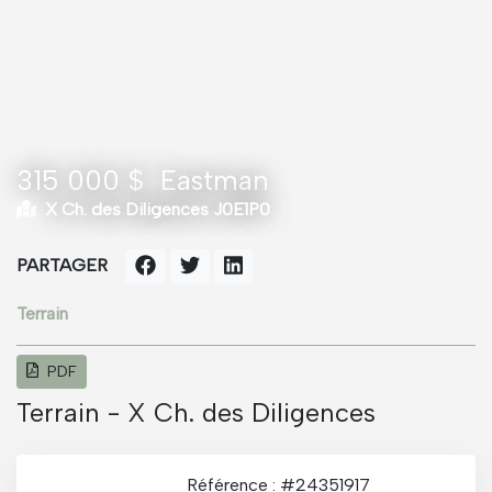
315 000 $
Eastman
X Ch. des Diligences J0E1P0
PARTAGER
Terrain
PDF
Terrain - X Ch. des Diligences
Référence : #24351917